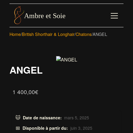
Skip
to
Ambre et Soie
content
Home
/
British Shorthair & Longhair
/
Chatons
/
ANGEL
ANGEL
1 400,00
€
🐱
Date de naissance:
mars 5, 2025
📅
Disponible à partir du:
juin 3, 2025